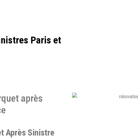
nistres Paris et
rquet après
ce
t Après Sinistre