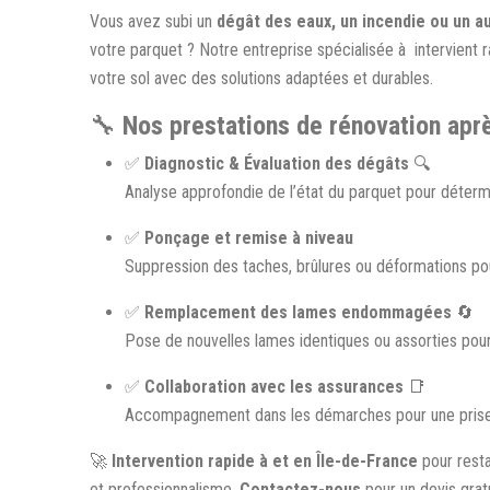
Vous avez subi un
dégât des eaux, un incendie ou un au
votre parquet ? Notre entreprise spécialisée à
intervient 
votre sol avec des solutions adaptées et durables.
🔧
Nos prestations de rénovation aprè
✅
Diagnostic & Évaluation des dégâts
🔍
Analyse approfondie de l’état du parquet pour déterm
✅
Ponçage et remise à niveau
Suppression des taches, brûlures ou déformations pou
✅
Remplacement des lames endommagées
🔄
Pose de nouvelles lames identiques ou assorties pour
✅
Collaboration avec les assurances
📑
Accompagnement dans les démarches pour une prise e
🚀
Intervention rapide à et en Île-de-France
pour resta
et professionnalisme.
Contactez-nous
pour un devis gratu