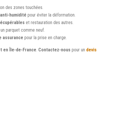
tion des zones touchées.
anti-humidité
pour éviter la déformation.
récupérables
et restauration des autres.
 un parquet comme neuf.
e assurance
pour la prise en charge.
et en Île-de-France
.
Contactez-nous
pour un
devis