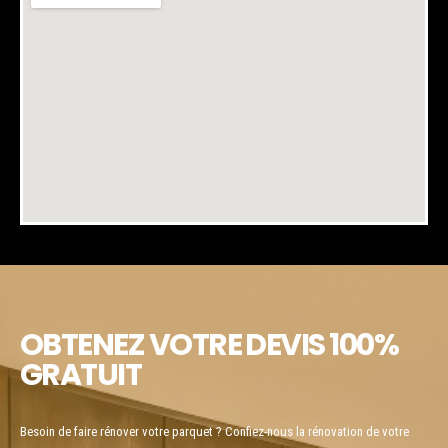
OBTENEZ VOTRE DEVIS 100%
GRATUIT
Besoin de faire rénover votre parquet ? Confiez-nous la rénovation de votre